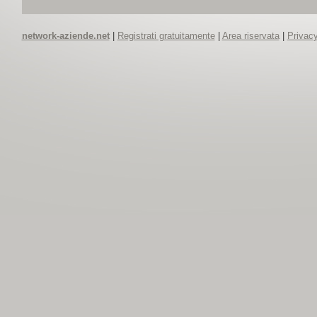
network-aziende.net
|
Registrati gratuitamente
|
Area riservata
|
Privacy