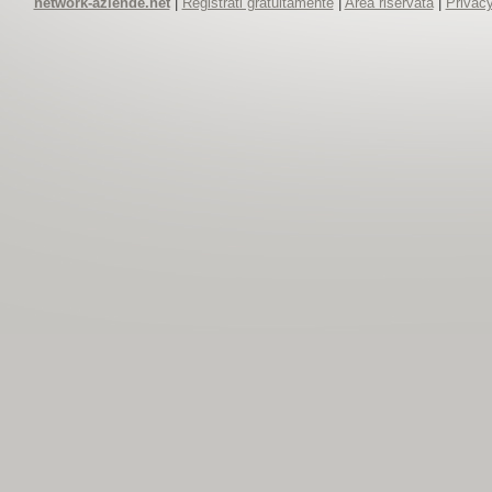
network-aziende.net
|
Registrati gratuitamente
|
Area riservata
|
Privacy